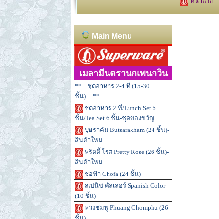
หน้าแรก
Main Menu
เมลามีนตรานกเพนกวิน
**....ชุดอาหาร 2-4 ที่ (15-30
ชิ้น).....**
ชุดอาหาร 2 ที่/Lunch Set 6
ชิ้น/Tea Set 6 ชิ้น-ชุดของขวัญ
บุษราคัม Butsarakham (24 ชิ้น)-
สินค้าใหม่
พริตตี้ โรส Pretty Rose (26 ชิ้น)-
สินค้าใหม่
ช่อฟ้า Chofa (24 ชิ้น)
สเปนิช คัลเลอร์ Spanish Color
(10 ชิ้น)
พวงชมพู Phuang Chomphu (26
ชิ้น)