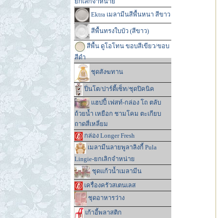
ยกเลิกจำหน่าย
Ektra เมลามีนสีพื้นหนา สีขาว
สีพื้นทรงใบบัว (สีขาว)
สีพื้น ดูโอโทน ขอบสีเขียว/ขอบ
สีดำ
ชุดสังฆทาน
ปิ่นโต/ปาร์ตี้เซ็ท/ชุดปิคนิค
แฮปปี้ เฟสท์-กล่อง โถ ตลับ
ถ้วยน้ำ เหยือก ชามโคม ตะเกียบ
ถาดสี่เหลี่ยม
กล่อง Longer Fresh
เมลามีนลายพูลาลิงกี้ Pula
Lingie-ยกเลิกจำหน่าย
ชุดแก้วน้ำเมลามีน
เครื่องครัวสเตนเลส
ชุดอาหารว่าง
เก้าอี้พลาสติก