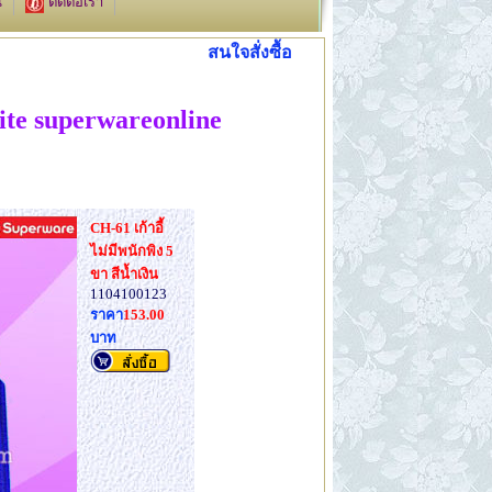
น
ติดต่อเรา
สนใจสั่งซื้อ สมัครสมาชิก หรือร่วมที
ite superwareonline
CH-61 เก้าอี้
ไม่มีพนักพิง 5
ขา สีน้ำเงิน
1104100123
ราคา
153.00
บาท