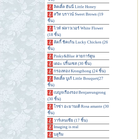
ลิตเติ้ล ฮันนี่ Little Honey
สวีท บราวน์ Sweet Brown (19
ชิ้น)
ไวท์ ฟลาวเวอร์ White Flower
(18 ชิ้น)
ลัคกี้ ชิคเก้น Lucky Chicken (26
ชิ้น)
Pinky&Blue ลายการ์ตูน
เดอะ ปริ้นเซส (30 ชิ้น)
กรองทอง Krongthong (24 ชิ้น)
ลิตเติ้ล บูเก้ Little Bouquet(27
ชิ้น)
เบญจเรืองรอง Benjareungrong
(30 ชิ้น)
โรซ่า อะมานเต้ Rosa amante (30
ชิ้น)
วาร์เลนเซีย (17 ชิ้น)
Imaging is real
บลูริม