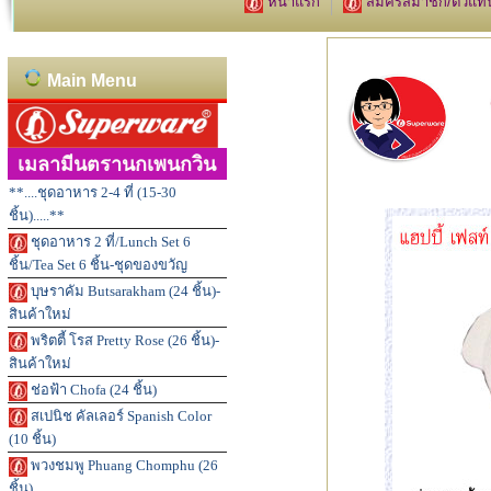
หน้าแรก
สมัครสมาชิก/ตัวแท
Main Menu
เมลามีนตรานกเพนกวิน
**....ชุดอาหาร 2-4 ที่ (15-30
ชิ้น).....**
ชุดอาหาร 2 ที่/Lunch Set 6
ชิ้น/Tea Set 6 ชิ้น-ชุดของขวัญ
บุษราคัม Butsarakham (24 ชิ้น)-
สินค้าใหม่
พริตตี้ โรส Pretty Rose (26 ชิ้น)-
สินค้าใหม่
ช่อฟ้า Chofa (24 ชิ้น)
สเปนิช คัลเลอร์ Spanish Color
(10 ชิ้น)
พวงชมพู Phuang Chomphu (26
ชิ้น)