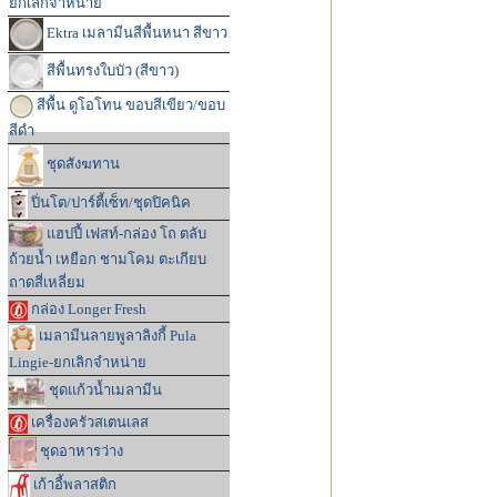
ยกเลิกจำหน่าย
Ektra เมลามีนสีพื้นหนา สีขาว
สีพื้นทรงใบบัว (สีขาว)
สีพื้น ดูโอโทน ขอบสีเขียว/ขอบ
สีดำ
ชุดสังฆทาน
ปิ่นโต/ปาร์ตี้เซ็ท/ชุดปิคนิค
แฮปปี้ เฟสท์-กล่อง โถ ตลับ
ถ้วยน้ำ เหยือก ชามโคม ตะเกียบ
ถาดสี่เหลี่ยม
กล่อง Longer Fresh
เมลามีนลายพูลาลิงกี้ Pula
Lingie-ยกเลิกจำหน่าย
ชุดแก้วน้ำเมลามีน
เครื่องครัวสเตนเลส
ชุดอาหารว่าง
เก้าอี้พลาสติก