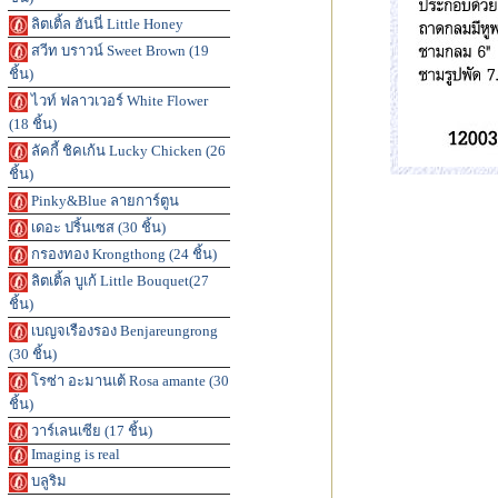
ลิตเติ้ล ฮันนี่ Little Honey
สวีท บราวน์ Sweet Brown (19
ชิ้น)
ไวท์ ฟลาวเวอร์ White Flower
(18 ชิ้น)
ลัคกี้ ชิคเก้น Lucky Chicken (26
ชิ้น)
Pinky&Blue ลายการ์ตูน
เดอะ ปริ้นเซส (30 ชิ้น)
กรองทอง Krongthong (24 ชิ้น)
ลิตเติ้ล บูเก้ Little Bouquet(27
ชิ้น)
เบญจเรืองรอง Benjareungrong
(30 ชิ้น)
โรซ่า อะมานเต้ Rosa amante (30
ชิ้น)
วาร์เลนเซีย (17 ชิ้น)
Imaging is real
บลูริม