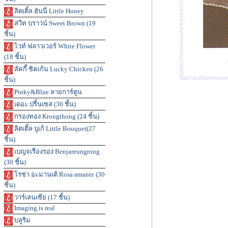
ลิตเติ้ล ฮันนี่ Little Honey
สวีท บราวน์ Sweet Brown (19
ชิ้น)
ไวท์ ฟลาวเวอร์ White Flower
(18 ชิ้น)
ลัคกี้ ชิคเก้น Lucky Chicken (26
ชิ้น)
Pinky&Blue ลายการ์ตูน
เดอะ ปริ้นเซส (30 ชิ้น)
กรองทอง Krongthong (24 ชิ้น)
ลิตเติ้ล บูเก้ Little Bouquet(27
ชิ้น)
เบญจเรืองรอง Benjareungrong
(30 ชิ้น)
โรซ่า อะมานเต้ Rosa amante (30
ชิ้น)
วาร์เลนเซีย (17 ชิ้น)
Imaging is real
บลูริม