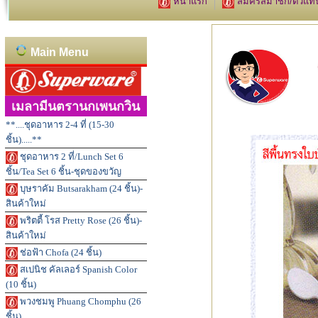
หน้าแรก
สมัครสมาชิก/ตัวแท
Main Menu
เมลามีนตรานกเพนกวิน
**....ชุดอาหาร 2-4 ที่ (15-30
ชิ้น).....**
ชุดอาหาร 2 ที่/Lunch Set 6
ชิ้น/Tea Set 6 ชิ้น-ชุดของขวัญ
บุษราคัม Butsarakham (24 ชิ้น)-
สินค้าใหม่
พริตตี้ โรส Pretty Rose (26 ชิ้น)-
สินค้าใหม่
ช่อฟ้า Chofa (24 ชิ้น)
สเปนิช คัลเลอร์ Spanish Color
(10 ชิ้น)
พวงชมพู Phuang Chomphu (26
ชิ้น)