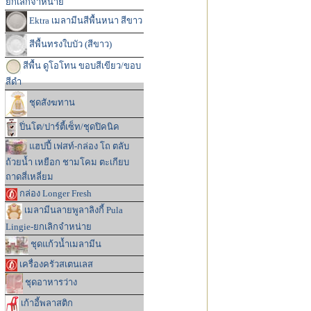
ยกเลิกจำหน่าย
Ektra เมลามีนสีพื้นหนา สีขาว
สีพื้นทรงใบบัว (สีขาว)
สีพื้น ดูโอโทน ขอบสีเขียว/ขอบ
สีดำ
ชุดสังฆทาน
ปิ่นโต/ปาร์ตี้เซ็ท/ชุดปิคนิค
แฮปปี้ เฟสท์-กล่อง โถ ตลับ
ถ้วยน้ำ เหยือก ชามโคม ตะเกียบ
ถาดสี่เหลี่ยม
กล่อง Longer Fresh
เมลามีนลายพูลาลิงกี้ Pula
Lingie-ยกเลิกจำหน่าย
ชุดแก้วน้ำเมลามีน
เครื่องครัวสเตนเลส
ชุดอาหารว่าง
เก้าอี้พลาสติก