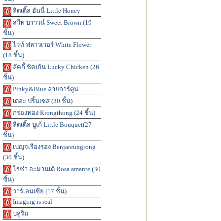
ลิตเติ้ล ฮันนี่ Little Honey
สวีท บราวน์ Sweet Brown (19
ชิ้น)
ไวท์ ฟลาวเวอร์ White Flower
(18 ชิ้น)
ลัคกี้ ชิคเก้น Lucky Chicken (26
ชิ้น)
Pinky&Blue ลายการ์ตูน
เดอะ ปริ้นเซส (30 ชิ้น)
กรองทอง Krongthong (24 ชิ้น)
ลิตเติ้ล บูเก้ Little Bouquet(27
ชิ้น)
เบญจเรืองรอง Benjareungrong
(30 ชิ้น)
โรซ่า อะมานเต้ Rosa amante (30
ชิ้น)
วาร์เลนเซีย (17 ชิ้น)
Imaging is real
บลูริม