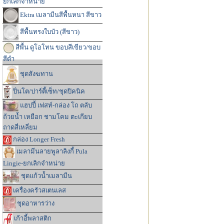
ยกเลิกจำหน่าย
Ektra เมลามีนสีพื้นหนา สีขาว
สีพื้นทรงใบบัว (สีขาว)
สีพื้น ดูโอโทน ขอบสีเขียว/ขอบ
สีดำ
ชุดสังฆทาน
ปิ่นโต/ปาร์ตี้เซ็ท/ชุดปิคนิค
แฮปปี้ เฟสท์-กล่อง โถ ตลับ
ถ้วยน้ำ เหยือก ชามโคม ตะเกียบ
ถาดสี่เหลี่ยม
กล่อง Longer Fresh
เมลามีนลายพูลาลิงกี้ Pula
Lingie-ยกเลิกจำหน่าย
ชุดแก้วน้ำเมลามีน
เครื่องครัวสเตนเลส
ชุดอาหารว่าง
เก้าอี้พลาสติก